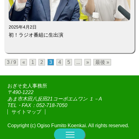
2025年4月2日
初！ラジオ番組に生出演
3 / 9
«
1
2
3
4
5
...
»
最後 »
おぎそ史人事務所
〒490-1222
あま市木田八反田21コーポエムワン １－A
TEL・FAX：052-718-7050
サイトマップ
Copyright (c) Ogiso Fumito Koenkai. All rights reserved.