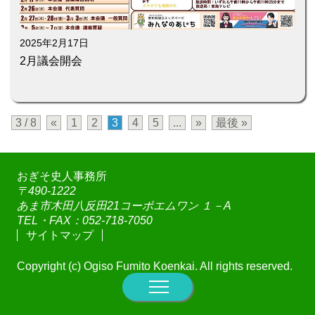
2025年2月17日
2月議会開会
3 / 8
«
1
2
3
4
5
...
»
最後 »
おぎそ史人事務所
〒490-1222
あま市木田八反田21コーポエムワン １－A
TEL・FAX：052-718-7050
サイトマップ
Copyright (c) Ogiso Fumito Koenkai. All rights reserved.