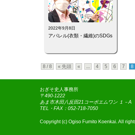
2022年9月8日
アパレル(衣類・繊維)のSDGs
8 / 8
« 先頭
«
...
4
5
6
7
8
おぎそ史人事務所
〒490-1222
あま市木田八反田21コーポエムワン １－A
TEL・FAX：052-718-7050
Copyright (c) Ogiso Fumito Koenkai. All right