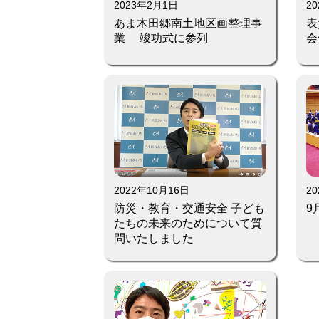
2023年2月1日
2
あま木田郷南土地区画整理事
表
業 竣功式に参列
会
2022年10月16日
2
防災・教育・交通安全 子ども
9
たちの未来のためについて質
問いたしました