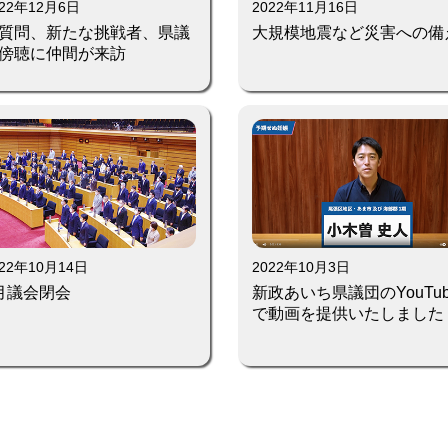
022年12月6日
2022年11月16日
質問、新たな挑戦者、県議
大規模地震など災害への備
傍聴に仲間が来訪
022年10月14日
2022年10月3日
月議会閉会
新政あいち県議団のYouTub
で動画を提供いたしました